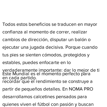
Tin - Performance - Zebra
Performance - Zebra
Performance - Black
Competition - White
Competition - Zebra
Tin - Elite - White
Tin - Elite - Black
Tin - Elite - Zebra
Elite - Zebra
Elite - White
Precio
Precio
Precio
Precio
Precio
Precio
Precio
Precio
Precio
Precio
$249.00
$249.00
$299.00
$299.00
$229.00
$259.00
$279.00
$249.00
$279.00
$259.00
Todos estos beneficios se traducen en mayor
confianza al momento de correr, realizar
cambios de dirección, disputar un balón o
ejecutar una jugada decisiva. Porque cuando
tus pies se sienten cómodos, protegidos y
estables, puedes enfocarte en lo
verdaderamente importante: dar lo mejor de ti
Este Mundial es el momento perfecto para
en cada partido.
recordar que el rendimiento se construye a
partir de pequeños detalles. En NOMA PRO
desarrollamos calcetines pensados para
quienes viven el fútbol con pasión y buscan